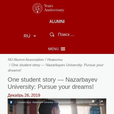
ALUMNI
RU
MENU
NU Alumni Association
Новости
One student story — Nazarbayev University: Pursue your
dreams!
One student story — Nazarbayev
University: Pursue your dreams!
Декабрь 26, 2019