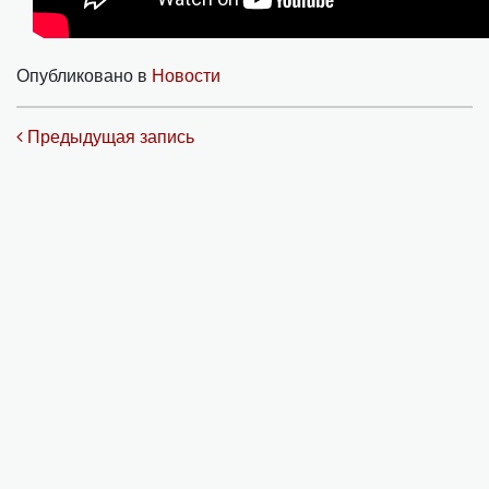
Опубликовано в
Новости
Навигация по записям
Предыдущая запись
Contact us