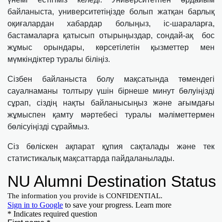
байланыста, университетіңізде болып жатқан барлық
оқиғалардан хабардар болыңыз, іс-шараларға,
бастамаларға қатысып отырыңыздар, сондай-ақ бос
жұмыс орындары, көрсетілетін қызметтер мен
мүмкіндіктер туралы біліңіз.
Сізбен байланыста болу мақсатында төмендегі
сауалнаманы толтыру үшін бірнеше минут бөлуіңізді
сұрап, сіздің нақты байланысыңыз және ағымдағы
жұмыспен қамту мәртебесі туралы мәліметтермен
бөлісуіңізді сұраймыз.
Сіз бөліскен ақпарат құпия сақталады және тек
статистикалық мақсаттарда пайдаланылады.