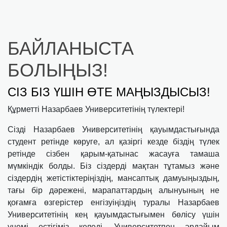
БАЙЛАНЫСТА
БОЛЫҢЫЗ!
СІЗ БІЗ ҮШІН ӨТЕ МАҢЫЗДЫСЫЗ!
Құрметті Назарбаев Университетінің түлектері!
Сізді Назарбаев Университетінің қауымдастығында
студент ретінде көруге, ал қазіргі кезде біздің түлек
ретінде сізбен қарым-қатынас жасауға тамаша
мүмкіндік болды. Біз сіздерді мақтан тұтамыз және
сіздердің жетістіктеріңіздің, мансаптық дамуыңыздың,
тағы бір дәрежені, марапаттардың алынуының не
қоғамға өзгерістер енгізуіңіздің туралы Назарбаев
Университетінің кең қауымдастығымен бөлісу үшін
үнемі естігіміз келеді. Университетпен әрдайым