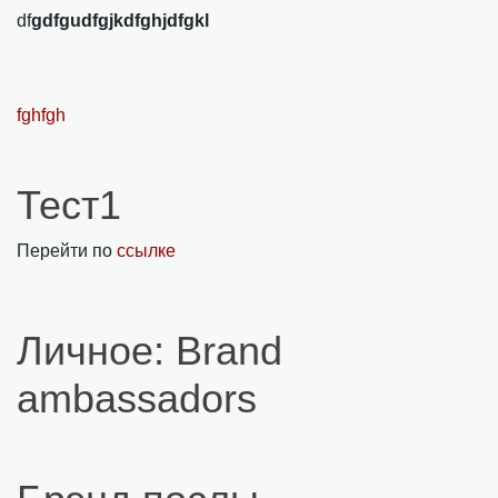
df
gdfgudfgjkdfghjdfgkl
fghfgh
Тест1
Перейти по
ссылке
Личное: Brand
ambassadors